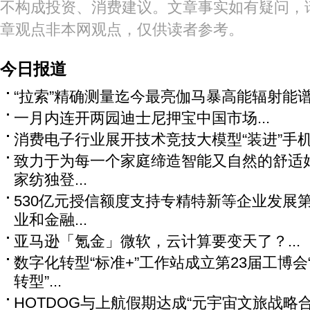
不构成投资、消费建议。文章事实如有疑问，
章观点非本网观点，仅供读者参考。
今日报道
“拉索”精确测量迄今最亮伽马暴高能辐射能谱.
一月内连开两园迪士尼押宝中国市场...
消费电子行业展开技术竞技大模型“装进”手机是
致力于为每一个家庭缔造智能又自然的舒适好
家纺独登...
530亿元授信额度支持专精特新等企业发展第
业和金融...
亚马逊「氪金」微软，云计算要变天了？...
数字化转型“标准+”工作站成立第23届工博
转型”...
HOTDOG与上航假期达成“元宇宙文旅战略