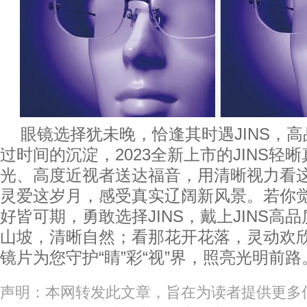
眼镜选择犹未晚，恰逢其时遇JINS，高
过时间的沉淀，2023全新上市的JINS轻
光、高度近视者送达福音，用清晰视力看
灵爱这岁月，感受真实辽阔新风景。若你
好皆可期，勇敢选择JINS，戴上JINS高
山坡，清晰自然；看那花开花落，灵动欢欣
镜片为您守护“睛”彩“视”界，照亮光明前路
声明：本网转发此文章，旨在为读者提供更多